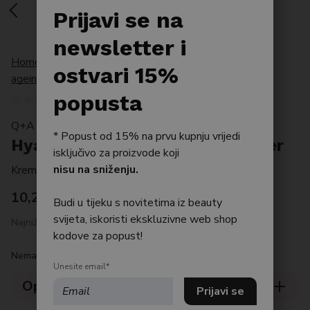
Po tipu kože
Prijavi se na
Bestseller
newsletter i
Home
/
Proizvodi
/
Po tipu kože
/
Anti
Njega tijela
ostvari 15%
ageing
/
Hyaluronic Acid Daily Moisturiser
Njega kose
popusta
Q+A SKIN
* Popust od 15% na prvu kupnju vrijedi
Hyaluronic Acid Daily Moisturiser
isključivo za proizvode koji
nisu na sniženju.
Krema za intenzivnu hidrataciju svih tipova kože
10,22
€
Budi u tijeku s novitetima iz beauty
svijeta, iskoristi ekskluzivne web shop
Najniža cijena posljednjih 30 dana: 10.22 €
kodove za popust!
Nema na zalihi
Unesite email*
Opis