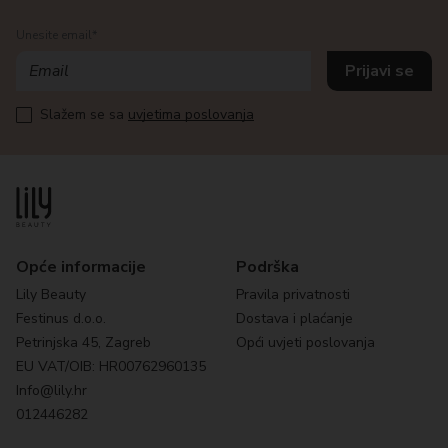
Unesite email*
Slažem se sa
uvjetima poslovanja
Opće informacije
Podrška
Lily Beauty
Pravila privatnosti
Festinus d.o.o.
Dostava i plaćanje
Petrinjska 45, Zagreb
Opći uvjeti poslovanja
EU VAT/OIB: HR00762960135
Info@lily.hr
012446282