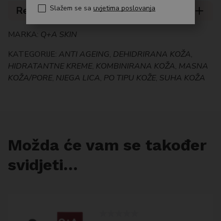
Slažem se sa
uvjetima poslovanja
Recenzije (0)
MARKA:
Q+A SKIN
KATEGORIJE:
ANTI AGEING
,
DEHIDRIRANA KOŽA
,
HIDRATANTNE KREME
,
KOMBINIRANA KOŽA
,
MASNA
KOŽA/PORE
,
NJEGA LICA
,
PO TIPU KOŽE
,
SUHA KOŽA
Možda će vam se također
svidjeti…