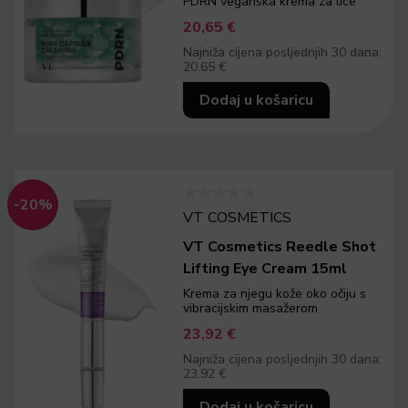
PDRN veganska krema za lice
20,65
€
Najniža cijena posljednjih 30 dana:
20.65 €
Dodaj u košaricu
-20%
VT COSMETICS
VT Cosmetics Reedle Shot
Lifting Eye Cream 15ml
Krema za njegu kože oko očiju s
vibracijskim masažerom
23,92
€
Najniža cijena posljednjih 30 dana:
23.92 €
Dodaj u košaricu