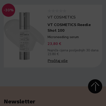
-30%
VT COSMETICS
VT COSMETICS Reedle
Shot 100
Microneedling serum
23,80
€
Najniža cijena posljednjih 30 dana:
23.80 €
Pročitaj više
Newsletter