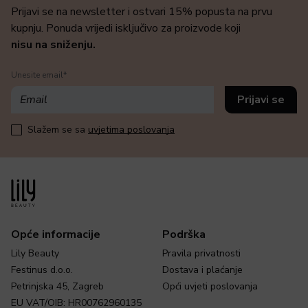
Prijavi se na newsletter i ostvari 15% popusta na prvu
kupnju. Ponuda vrijedi isključivo za proizvode koji
nisu na sniženju.
Unesite email*
Slažem se sa
uvjetima poslovanja
Opće informacije
Podrška
Lily Beauty
Pravila privatnosti
Festinus d.o.o.
Dostava i plaćanje
Petrinjska 45, Zagreb
Opći uvjeti poslovanja
EU VAT/OIB: HR00762960135