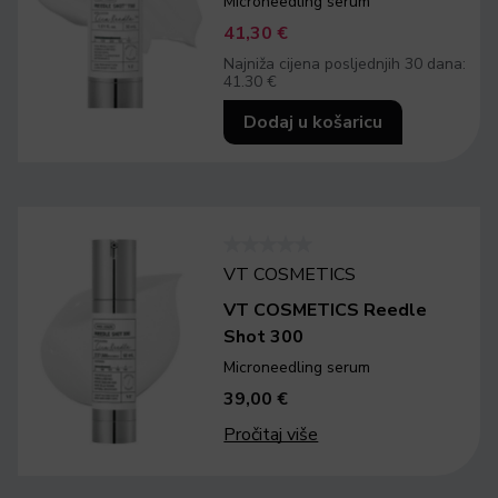
Microneedling serum
41,30
€
Najniža cijena posljednjih 30 dana:
41.30 €
Dodaj u košaricu
VT COSMETICS
VT COSMETICS Reedle
Shot 300
Microneedling serum
39,00
€
Pročitaj više