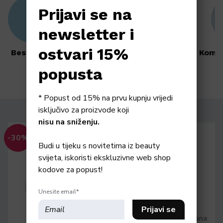
Po tipu kože
Prijavi se na
Bestseller
newsletter i
Njega tijela
ostvari 15%
Anti ageing
Suha koža
Kombinirana koža
Njega kose
popusta
* Popust od 15% na prvu kupnju vrijedi
isključivo za proizvode koji
nisu na sniženju.
-30%
Budi u tijeku s novitetima iz beauty
VT COSMETICS
svijeta, iskoristi ekskluzivne web shop
VT Cosmetics PDRN 100
kodove za popust!
Essence 30ml
PDRN Serum za lice
Unesite email*
32,83
€
Najniža cijena posljednjih 30 dana: