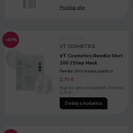
Pročitaj više
-40%
VT COSMETICS
VT Cosmetics Reedle Shot
100 2Step Mask
Reedle Shot maska plahtica
2,70
€
Najniža cijena posljednjih 30 dana:
2.70 €
Dodaj u košaricu