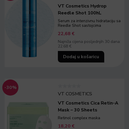
VT Cosmetics Hydrop
Reedle Shot 100hL
Serum za intenzivnu hidrataciju sa
Reedle Shot sastojcima
22,68
€
Najniža cijena posljednjih 30 dana:
22.68 €
Dodaj u košaricu
-30%
VT COSMETICS
VT Cosmetics Cica Retin-A
Mask – 30 Sheets
Retinol complex maska
18,20
€