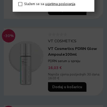
32.83 €
Slažem se sa
uvjetima poslovanja
Dodaj u košaricu
-30%
VT COSMETICS
VT Cosmetics PDRN Glow
Ampoule100ml
PDRN serum u spreju
16,03
€
Najniža cijena posljednjih 30 dana:
16.03 €
Dodaj u košaricu