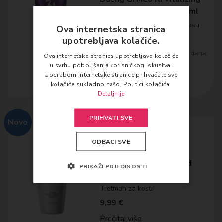
Nutrition Hair Pack 120ml
Intenzivna biljna maska za kosu
Ova internetska stranica
10,49
€
upotrebljava kolačiće.
Najniža cijena posljednjih 30 dana:
Ova internetska stranica upotrebljava kolačiće
10.49 €
u svrhu poboljšanja korisničkog iskustva.
Uporabom internetske stranice prihvaćate sve
Dodaj u košaricu
kolačiće sukladno našoj Politici kolačića.
Detaljnije
PRIHVATI SVE
Novo
ODBACI SVE
DAENG GI MEO RI
Daeng Gi Meo Ri Ki Gold
PRIKAŽI POJEDINOSTI
Premium Treatment
Tretman za kosu
9,99
€
Pročitaj više