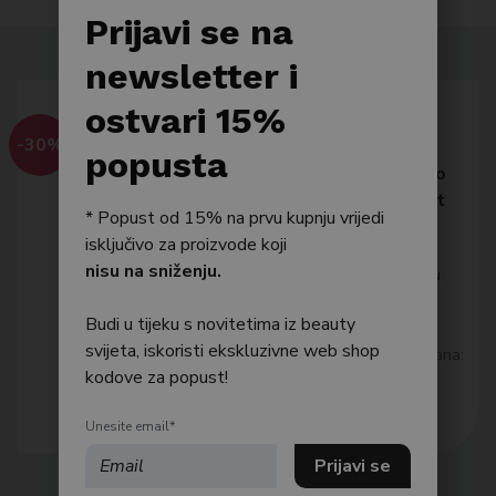
Po tipu kože
Prijavi se na
Bestseller
newsletter i
Njega tijela
ostvari 15%
DAENG GI MEO RI
-30%
Njega kose
popusta
Daeng Gi Meo Ri Dlae Soo
Hair Loss Care Treatment
* Popust od 15% na prvu kupnju vrijedi
250ml
isključivo za proizvode koji
Intenzivni biljni tretman protiv
nisu na sniženju.
opadanja i za dubinsku obnovu
kose
13,93
€
Budi u tijeku s novitetima iz beauty
svijeta, iskoristi ekskluzivne web shop
Najniža cijena posljednjih 30 dana:
13.93 €
kodove za popust!
Dodaj u košaricu
Unesite email*