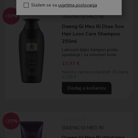
Slažem se sa
uvjetima poslovanja
-30%
DAENG GI MEO RI
Daeng Gi Meo Ri Dlae Soo
Hair Loss Care Shampoo
250ml
Luksuzni biljni šampon protiv
opadanja i za volumen kose
13,93
€
Najniža cijena posljednjih 30 dana:
13.93 €
Dodaj u košaricu
-30%
DAENG GI MEO RI
Daeng Gi Meo Ri Vitalizing