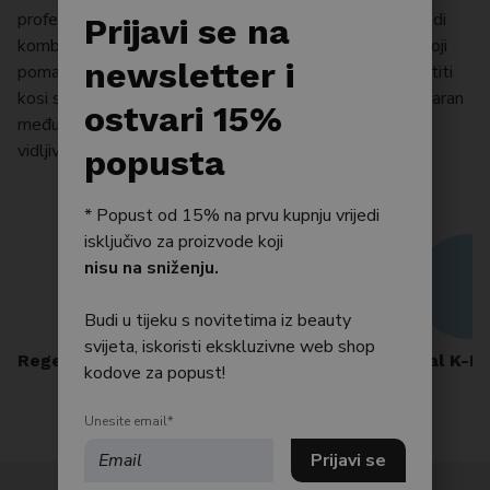
profesionalnim salonskim tretmanima, UNOVE proizvodi
Po tipu kože
Prijavi se na
kombiniraju proteine, hidratantne i njegujuće sastojke koji
Bestseller
newsletter i
pomažu obnoviti strukturu vlasi, smanjiti lomljenje i vratiti
kosi sjaj, mekoću i elastičnost. Brend je posebno popularan
Njega tijela
ostvari 15%
među ljubiteljima K-beauty njege kose koji traže brze,
vidljive rezultate i zdrav izgled kose .
Njega kose
popusta
* Popust od 15% na prvu kupnju vrijedi
isključivo za proizvode koji
nisu na sniženju.
Budi u tijeku s novitetima iz beauty
svijeta, iskoristi ekskluzivne web shop
Regeneratori i tretmani
Novo
Viral K-B
kodove za popust!
Unesite email*