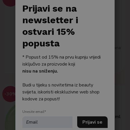
SOME BY MI
Po tipu kože
Prijavi se na
AHA∙BHA∙PHA 30 Days
Bestseller
newsletter i
Miracle Toner
Tonik za njegu problematične
Njega tijela
ostvari 15%
kože sklone aknama i crvenilu
16,10
€
Njega kose
popusta
Najniža cijena posljednjih 30 dana:
16.10 €
* Popust od 15% na prvu kupnju vrijedi
Dodaj u košaricu
isključivo za proizvode koji
nisu na sniženju.
Budi u tijeku s novitetima iz beauty
svijeta, iskoristi ekskluzivne web shop
-30%
kodove za popust!
ANUA
Anua Azelaic Acid 3 Cica
Unesite email*
Skin Clarifying Toner 250ml
Umiruje i čisti kožu