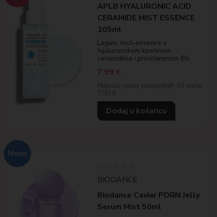
APLB HYALURONIC ACID
CERAMIDE MIST ESSENCE
105ml
Lagani mist–essence s
hijaluronskom kiselinom,
ceramidima i provitaminom B5
7,99
€
Najniža cijena posljednjih 30 dana:
7.99 €
Dodaj u košaricu
Novo
BIODANCE
Biodance Caviar PDRN Jelly
Serum Mist 50ml