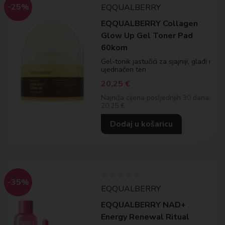
-25%
EQQUALBERRY
EQQUALBERRY Collagen
Glow Up Gel Toner Pad
60kom
Gel-tonik jastučići za sjajniji, glađi i
ujednačen ten
20,25
€
Najniža cijena posljednjih 30 dana:
20.25 €
Dodaj u košaricu
-35%
EQQUALBERRY
EQQUALBERRY NAD+
Energy Renewal Ritual