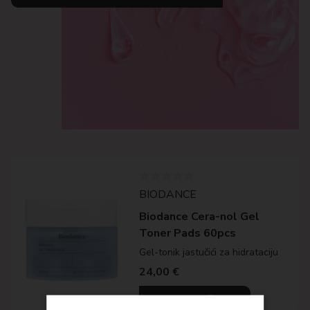
BIODANCE
Biodance Cera-nol Gel
Toner Pads 60pcs
Gel-tonik jastučići za hidrataciju
24,00
€
Dodaj u košaricu