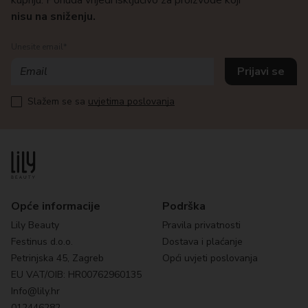
kupnju. Ponuda vrijedi isključivo za proizvode koji
nisu na sniženju.
Unesite email*
Slažem se sa
uvjetima poslovanja
Opće informacije
Podrška
Lily Beauty
Pravila privatnosti
Festinus d.o.o.
Dostava i plaćanje
Petrinjska 45, Zagreb
Opći uvjeti poslovanja
EU VAT/OIB: HR00762960135
Info@lily.hr
012446282