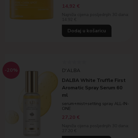
14,92
€
Najniža cijena posljednjih 30 dana:
14.92 €
Dodaj u košaricu
-20%
D'ALBA
DALBA White Truffle First
Aromatic Spray Serum 60
ml
serum+mist+setting spray ALL-IN-
ONE
27,20
€
Najniža cijena posljednjih 30 dana:
27.20 €