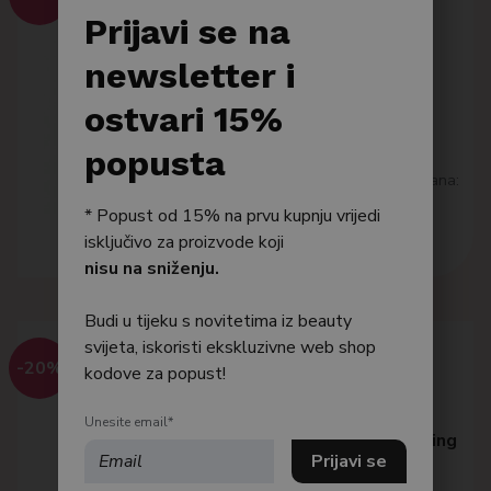
SOME BY MI
Po tipu kože
Prijavi se na
AHA∙BHA∙PHA 30 Days
Bestseller
newsletter i
Miracle Toner
Tonik za njegu problematične
Njega tijela
ostvari 15%
kože sklone aknama i crvenilu
16,10
€
Njega kose
popusta
Najniža cijena posljednjih 30 dana:
16.10 €
* Popust od 15% na prvu kupnju vrijedi
Dodaj u košaricu
isključivo za proizvode koji
nisu na sniženju.
Budi u tijeku s novitetima iz beauty
svijeta, iskoristi ekskluzivne web shop
-20%
kodove za popust!
ANUA
Anua Azelaic Acid 10
Unesite email*
Hyaluron Redness Soothing
Serum 30ml