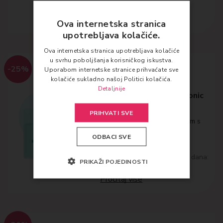
Dodaj u košaricu
Ova internetska stranica
upotrebljava kolačiće.
Ova internetska stranica upotrebljava kolačiće
u svrhu poboljšanja korisničkog iskustva.
-25%
Uporabom internetske stranice prihvaćate sve
ANUA
kolačiće sukladno našoj Politici kolačića.
Detaljnije
Anua PDRN 100 Hyaluronic
Acid Glow Pad 60pads
PRIHVATI SVE
Blazinice natopljene serumom s
PDRN-om
ODBACI SVE
18,67
€
Najniža cijena posljednjih 30 dana:
PRIKAŽI POJEDINOSTI
18.67 €
Pročitaj više