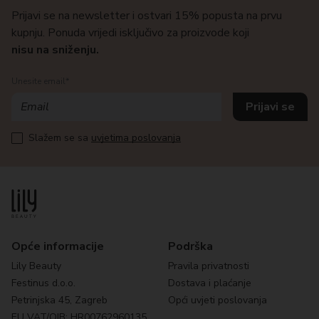
Prijavi se na newsletter i ostvari 15% popusta na prvu
kupnju. Ponuda vrijedi isključivo za proizvode koji
nisu na sniženju.
Unesite email*
Slažem se sa
uvjetima poslovanja
Opće informacije
Podrška
Lily Beauty
Pravila privatnosti
Festinus d.o.o.
Dostava i plaćanje
Petrinjska 45, Zagreb
Opći uvjeti poslovanja
EU VAT/OIB: HR00762960135