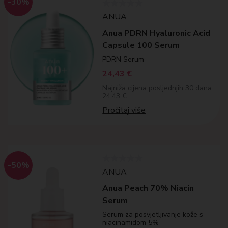
-30%
ANUA
Anua PDRN Hyaluronic Acid
Capsule 100 Serum
PDRN Serum
24,43
€
Najniža cijena posljednjih 30 dana:
24.43 €
Pročitaj više
-50%
ANUA
Anua Peach 70% Niacin
Serum
Serum za posvjetljivanje kože s
niacinamidom 5%