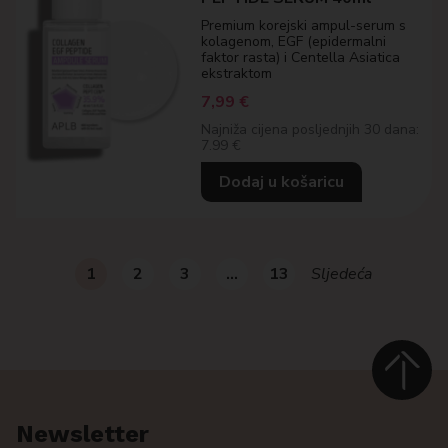
Premium korejski ampul-serum s
kolagenom, EGF (epidermalni
faktor rasta) i Centella Asiatica
ekstraktom
7,99
€
Najniža cijena posljednjih 30 dana:
7.99 €
Dodaj u košaricu
1
2
3
…
13
Sljedeća
Newsletter