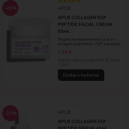
-20%
APLB
APLB COLLAGEN EGF
PEPTIDE FACIAL CREAM
55ml
Bogata korejska krema za lice s
kolagen-peptidima i EGF peptidom
7,99
€
Najniža cijena posljednjih 30 dana:
7.99 €
Dodaj u košaricu
APLB
-20%
APLB COLLAGEN EGF
PEPTIDE SERUM 40ml