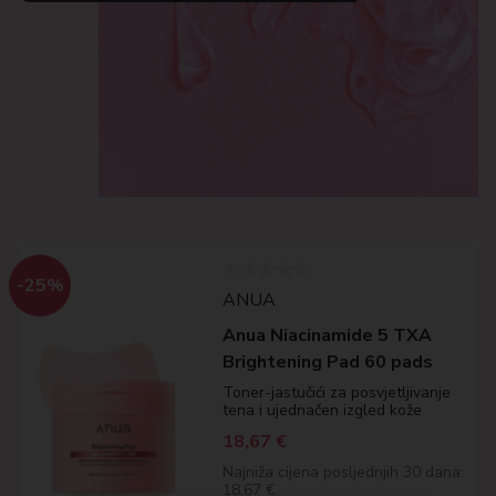
-25%
ANUA
Anua Niacinamide 5 TXA
Brightening Pad 60 pads
Toner-jastučići za posvjetljivanje
tena i ujednačen izgled kože
18,67
€
Najniža cijena posljednjih 30 dana:
18.67 €