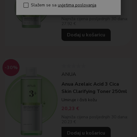
Serum 10 % azelaične kiseline
Slažem se sa
uvjetima poslovanja
27,92
€
Najniža cijena posljednjih 30 dana:
27.92 €
Dodaj u košaricu
-30%
ANUA
Anua Azelaic Acid 3 Cica
Skin Clarifying Toner 250ml
Umiruje i čisti kožu
20,23
€
Najniža cijena posljednjih 30 dana:
20.23 €
Dodaj u košaricu