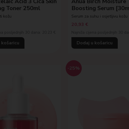
laic Acid 3 Cica Skin
Anua Birch Moisture
ing Toner 250ml
Boosting Serum [30m
ti kožu
Serum za suhu i osjetljivu kožu
20,93
€
na posljednjih 30 dana: 20.23 €
Najniža cijena posljednjih 30 d
 košaricu
Dodaj u košaricu
-25%