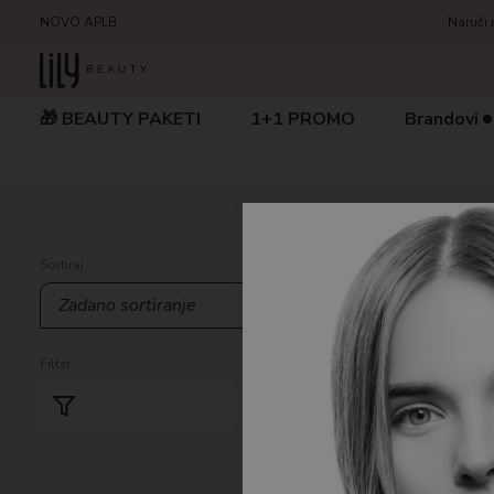
NOVO APLB
Naruči 
🎁 BEAUTY PAKETI
1+1 PROMO
Brandovi
Home
/
Pro
Sortiraj
Osjet
Filter
Prikazujemo
Resetiraj