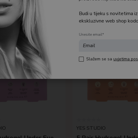
Budi u tijeku s novitetima iz
ekskluzivne web shop kodo
Unesite email*
Slažem se sa
uvjetima pos
IO
YES STUDIO
Hydrogel Under Eye
5 Pair Hydrogel Unde