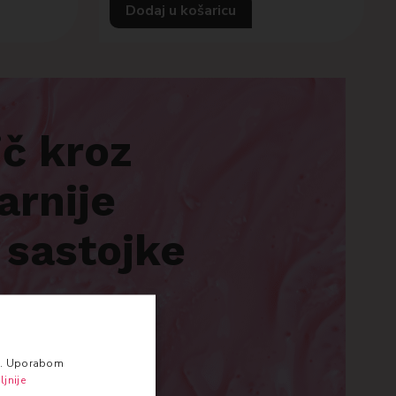
Dodaj u košaricu
ič kroz
arnije
 sastojke
 za vašu kožu?
auty rutinu
va. Uporabom
ljnije