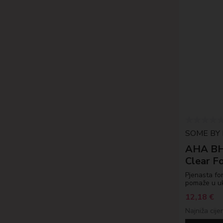
SOME BY 
AHA BH
Clear F
Pjenasta for
pomaže u uk
12,18
€
Najniža cije