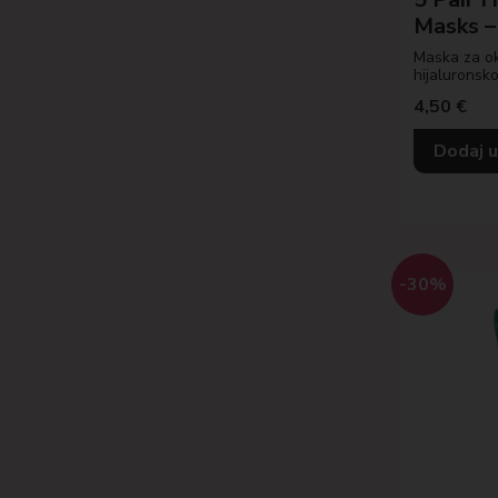
Masks –
Maska za ok
hijaluronsk
4,50
€
Dodaj u
-30%