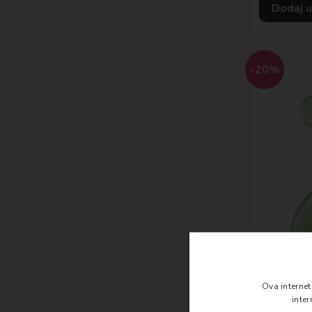
Dodaj u
-20%
Ova interne
inte