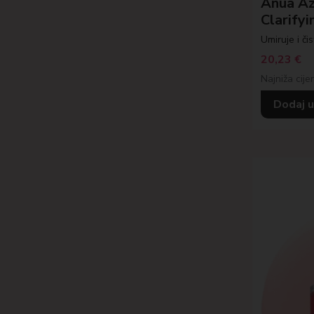
Anua Aze
Clarify
Umiruje i čis
20,23
€
Najniža cije
Dodaj u