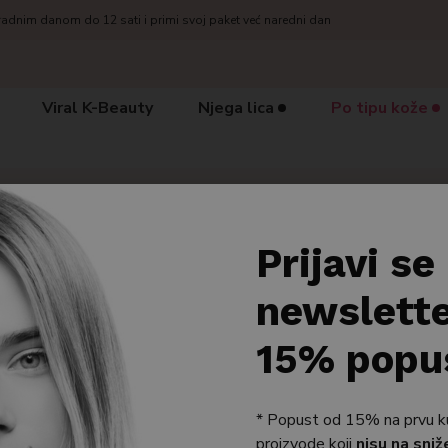
radnim danom do 12 sati i primi svoj paket već naredni dan
Viral K-Beauty
Njega lica
Po tipu kože
izvodi
/
Po tipu kože
/
Osjetljiva koža
Prijavi se
ljiva koža
newslette
15% popu
 1–14 od 245 rezultata
* Popust od 15% na prvu kupn
proizvode koji
nisu na sniž