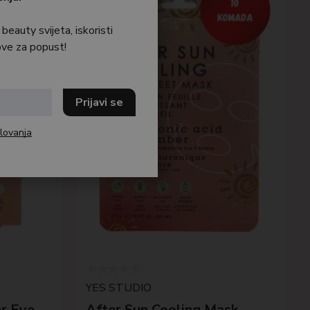
 beauty svijeta, iskoristi
ve za popust!
lovanja
YES STUDIO
r Eye
After Sun Cooling Mask