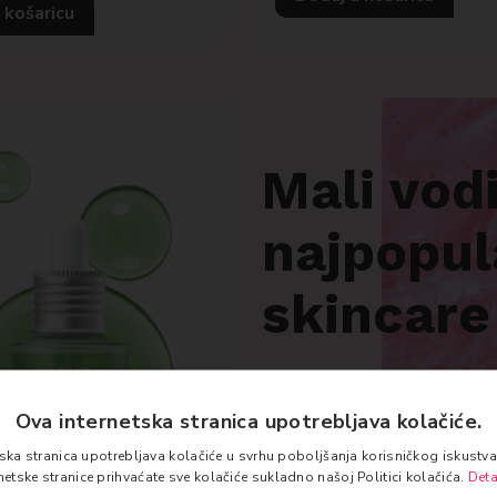
 košaricu
Mali vod
najpopul
skincare
Znate li što je najbolje
Ova internetska stranica upotrebljava kolačiće.
Personalizirajte svoju be
tska stranica upotrebljava kolačiće u svrhu poboljšanja korisničkog iskust
rnetske stranice prihvaćate sve kolačiće sukladno našoj Politici kolačića.
Deta