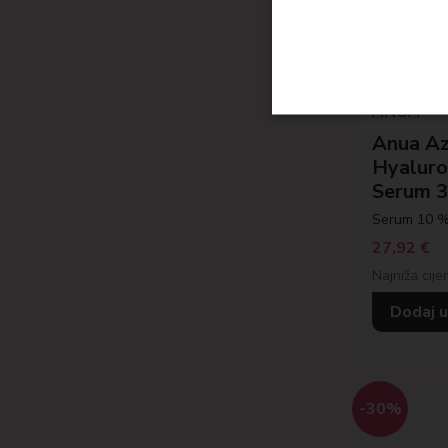
ANUA
Anua Az
Hyaluro
Serum 
Serum 10 % 
27,92
€
Najniža cije
Dodaj u
-30%