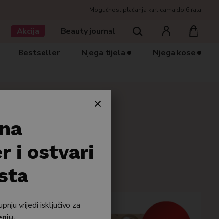
Mogućnost plaćanja karticama do 6 rata
Traziti
Akcija
Beauty journal
Bestseller
Njega tijela
Njega kose
 na
r i ostvari
sta
-50%
ju vrijedi isključivo za
enju.