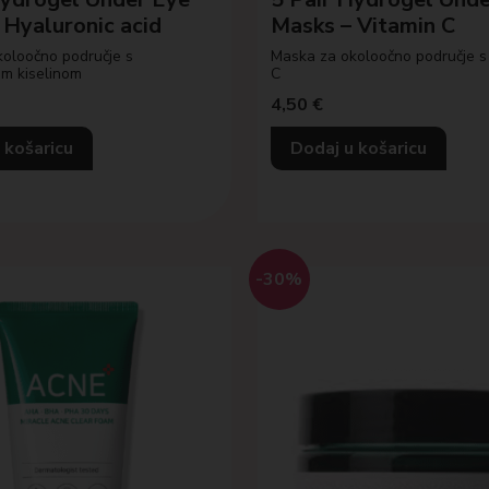
 Hyaluronic acid
Masks – Vitamin C
oloočno područje s
Maska za okoloočno područje s
om kiselinom
C
4,50
€
 košaricu
Dodaj u košaricu
-30%