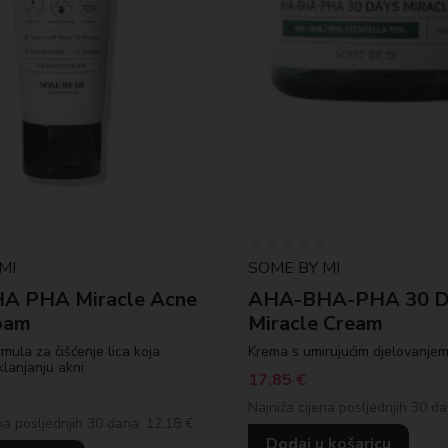
MI
SOME BY MI
A PHA Miracle Acne
AHA-BHA-PHA 30 D
oam
Miracle Cream
mula za čišćenje lica koja
Krema s umirujućim djelovanje
lanjanju akni
17,85
€
Najniža cijena posljednjih 30 d
na posljednjih 30 dana: 12.18 €
Dodaj u košaricu