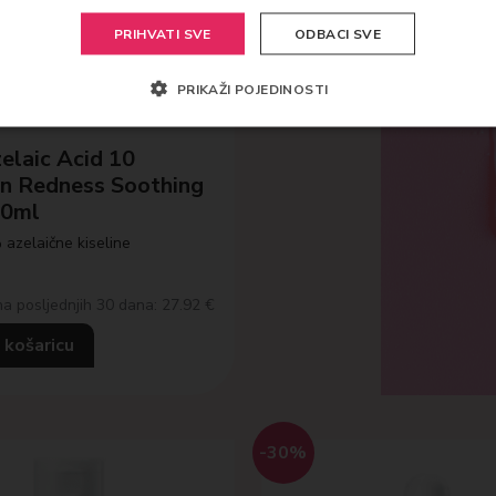
PRIHVATI SVE
ODBACI SVE
PRIKAŽI POJEDINOSTI
elaic Acid 10
n Redness Soothing
30ml
azelaične kiseline
na posljednjih 30 dana: 27.92 €
 košaricu
-30%