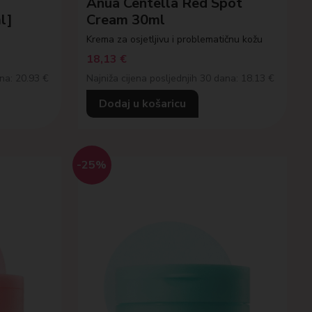
Anua Centella Red Spot
l]
Cream 30ml
Krema za osjetljivu i problematičnu kožu
18,13
€
ana: 20.93 €
Najniža cijena posljednjih 30 dana: 18.13 €
Dodaj u košaricu
-25%