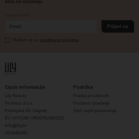
nisu na sniženju.
Unesite email*
Slažem se sa
uvjetima poslovanja
Opće informacije
Podrška
Lily Beauty
Pravila privatnosti
Festinus d.o.o.
Dostava i plaćanje
Petrinjska 45, Zagreb
Opći uvjeti poslovanja
EU VAT/OIB: HR00762960135
Info@lily.hr
012446282