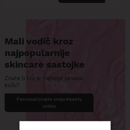
Mali vodič kroz
najpopularnije
skincare sastojke
Znate li što je najbolje za vašu
kožu?
Personalizirajte svoju beauty
rutinu