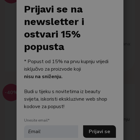
LA'DOR
Po tipu kože
Prijavi se na
C-Tox Clay Shampoo
Bestseller
newsletter i
Šampon za dubinsko čišćenje
vlasišta
Njega tijela
ostvari 15%
4,78
€
Njega kose
popusta
Najniža cijena posljednjih 30 dana:
4.78 €
Dodaj u košaricu
* Popust od 15% na prvu kupnju vrijedi
isključivo za proizvode koji
nisu na sniženju.
Budi u tijeku s novitetima iz beauty
-40%
svijeta, iskoristi ekskluzivne web shop
Q+A HAIR
kodove za popust!
Clarifying Shampoo
Šampon za kosu sklonu mašćenju
Unesite email*
bez sulfata
7,80
€