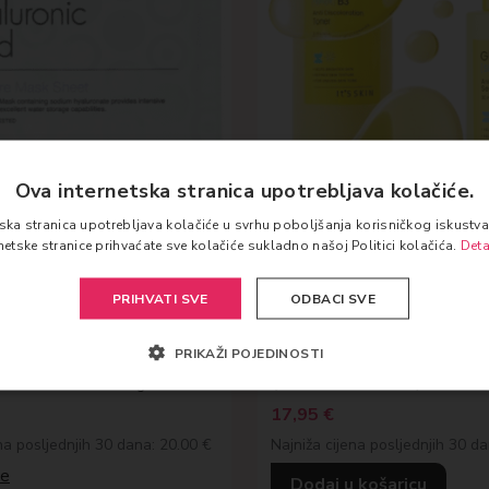
Ova internetska stranica upotrebljava kolačiće.
tska stranica upotrebljava kolačiće u svrhu poboljšanja korisničkog iskust
rnetske stranice prihvaćate sve kolačiće sukladno našoj Politici kolačića.
Deta
IT'S SKIN
PRIHVATI SVE
ODBACI SVE
nic Acid Moisture
It’s Skin Glutathione
eet
Anti-Discoloration D
PRIKAŽI POJEDINOSTI
(Toner+Serum)
omada + 10 komada gratis
17,95
€
na posljednjih 30 dana: 20.00 €
Najniža cijena posljednjih 30 d
še
Dodaj u košaricu