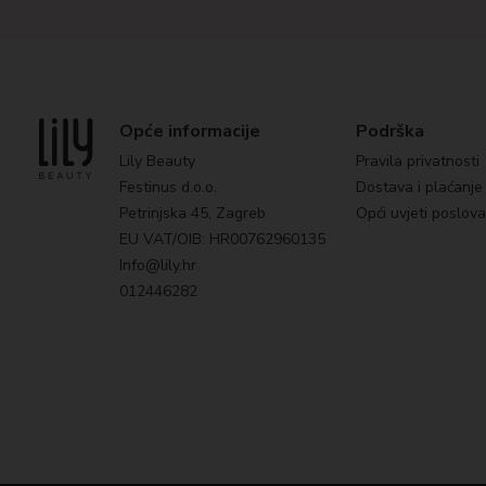
Opće informacije
Podrška
Lily Beauty
Pravila privatnosti
Festinus d.o.o.
Dostava i plaćanje
Petrinjska 45, Zagreb
Opći uvjeti poslov
EU VAT/OIB: HR00762960135
Info@lily.hr
012446282