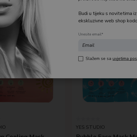
Budi u tijeku s novitetima iz
ekskluzivne web shop kodo
Unesite email*
Slažem se sa
uvjetima pos
IO
YES STUDIO
un Cooling Mask
Bubble Face Mask Ma