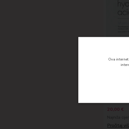
Ova interne
inte
IT'S SKIN
Hyaluro
Mask Sh
Paket 10 k
20,00
€
Najniža cije
Pročitaj vi