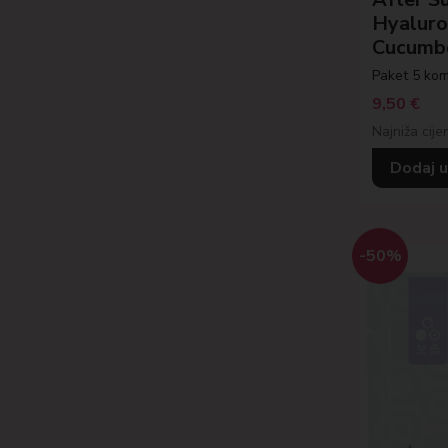
Hyaluro
Cucumb
Paket 5 kom
9,50
€
Najniža cije
Dodaj u
-50%