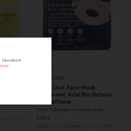
va. Uporabom
ljnije
YES STUDIO
 Shot B3
Night Owl Face Mask
uo
Hyaluronic Acid Bio Retinol
and Caffeine
PAKET 5 komada + 5 komada gratis
9,50
€
ana: 17.95 €
Najniža cijena posljednjih 30 dana: 9.50 €