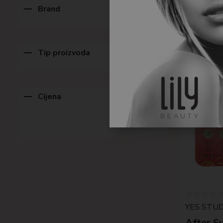
Brand
Tip proizvoda
Cijena
YES STUD
After S