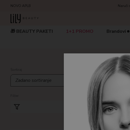
NOVO APLB
Naruči 
🎁 BEAUTY PAKETI
1+1 PROMO
Brandovi
Home
/
Pro
Sortiraj
1+1 
Filter
Prikazuje se
-50%
Resetiraj