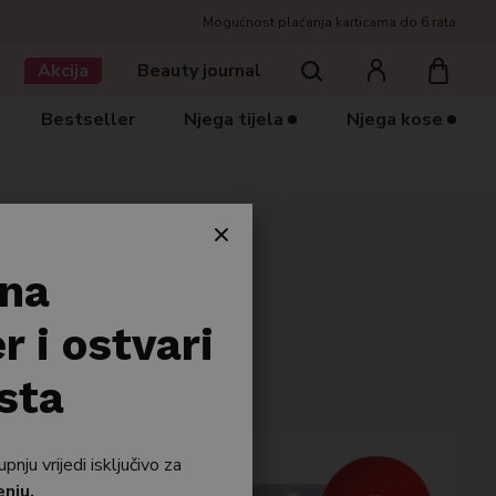
Mogućnost plaćanja karticama do 6 rata
Traziti
Akcija
Beauty journal
Bestseller
Njega tijela
Njega kose
 na
r i ostvari
sta
-50%
ju vrijedi isključivo za
enju.