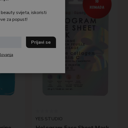
 beauty svijeta, iskoristi
ve za popust!
lovanja
YES STUDIO
rine
Hologram Face Sheet Mask