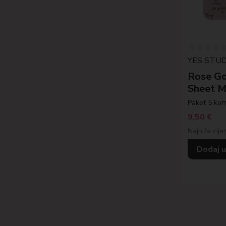
YES STUD
Rose Go
Sheet M
Paket 5 kom
9,50
€
Najniža cije
Dodaj u