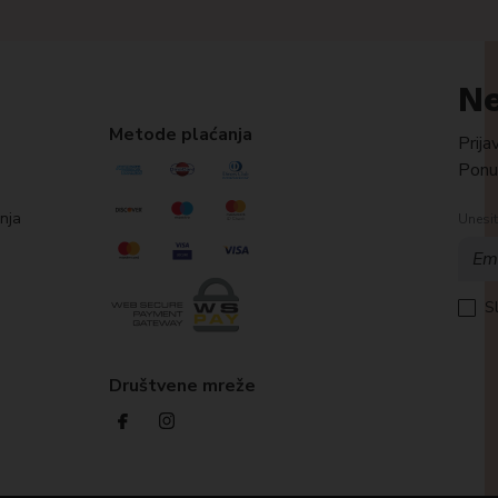
Ne
Metode plaćanja
Prija
Ponud
anja
Unesit
S
Društvene mreže