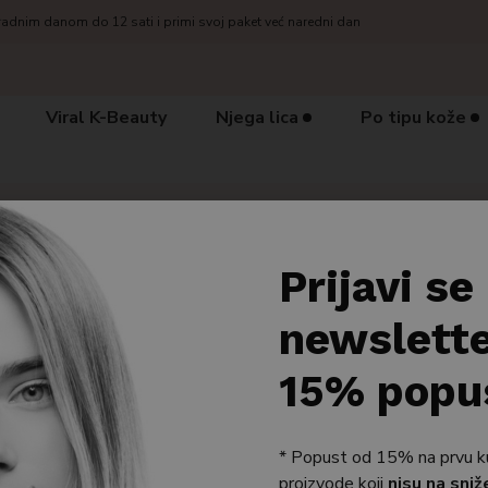
radnim danom do 12 sati i primi svoj paket već naredni dan
Viral K-Beauty
Njega lica
Po tipu kože
izvodi
/
1+1 PROMO
Prijavi se
PROMO
newslette
15% popu
 svih 7 rezultata
-50%
* Popust od 15% na prvu kupn
proizvode koji
nisu na sniž