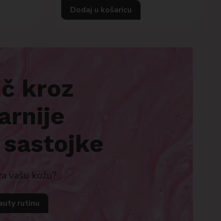
Dodaj u košaricu
ič kroz
arnije
 sastojke
 za vašu kožu?
auty rutinu