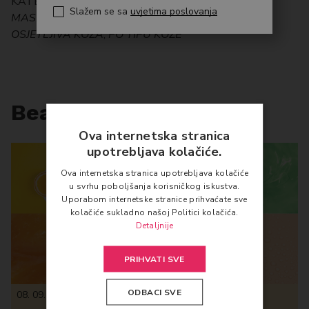
KATEGORIJE:
ANTI AGEING
,
KOMBINIRANA KOŽA
,
Slažem se sa
uvjetima poslovanja
MASNA KOŽA/PORE
,
NJEGA LICA
,
OČI I USNICE
,
OSJETLJIVA KOŽA
,
PO TIPU KOŽE
Beauty novosti
Ova internetska stranica
upotrebljava kolačiće.
Ova internetska stranica upotrebljava kolačiće
u svrhu poboljšanja korisničkog iskustva.
Uporabom internetske stranice prihvaćate sve
kolačiće sukladno našoj Politici kolačića.
Detaljnije
PRIHVATI SVE
ODBACI SVE
08. 09. 2020