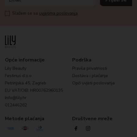
Slažem se sa
uvjetima poslovanja
Opće informacije
Podrška
Lily Beauty
Pravila privatnosti
Festinus d.o.o.
Dostava i plaćanje
Petrinjska 45, Zagreb
Opći uvjeti poslovanja
EU VAT/OIB: HR00762960135
Info@lily.hr
012446282
Metode plaćanja
Društvene mreže