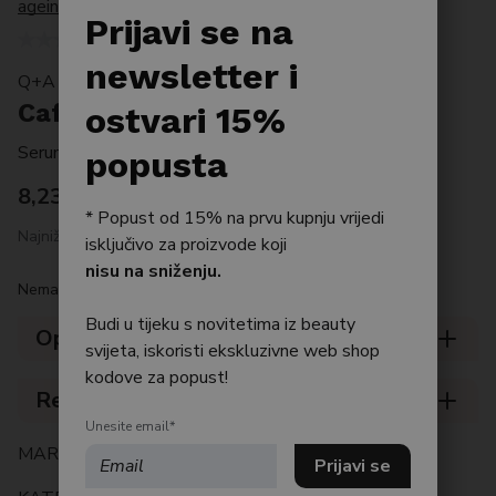
ageing
/
Caffeine Eye Serum
Po tipu kože
Prijavi se na
Bestseller
newsletter i
Q+A SKIN
Caffeine Eye Serum
Njega tijela
ostvari 15%
Serum za područje oko očiju
Njega kose
popusta
8,23
€
* Popust od 15% na prvu kupnju vrijedi
Najniža cijena posljednjih 30 dana: 8.23 €
isključivo za proizvode koji
nisu na sniženju.
Nema na zalihi
Budi u tijeku s novitetima iz beauty
Opis
svijeta, iskoristi ekskluzivne web shop
kodove za popust!
Recenzije (0)
Unesite email*
MARKA:
Q+A SKIN