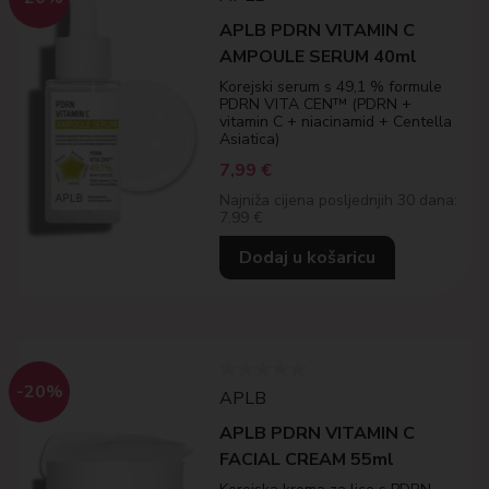
APLB PDRN VITAMIN C
AMPOULE SERUM 40ml
Korejski serum s 49,1 % formule
PDRN VITA CEN™ (PDRN +
vitamin C + niacinamid + Centella
Asiatica)
7,99
€
Najniža cijena posljednjih 30 dana:
7.99 €
Dodaj u košaricu
-20%
APLB
APLB PDRN VITAMIN C
FACIAL CREAM 55ml