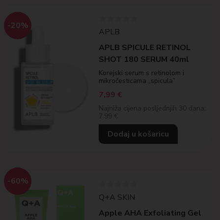
-20%
APLB
APLB SPICULE RETINOL
SHOT 180 SERUM 40ml
Korejski serum s retinolom i
mikročesticama „spicula”
7,99
€
Najniža cijena posljednjih 30 dana:
7.99 €
Dodaj u košaricu
-60%
Q+A SKIN
Apple AHA Exfoliating Gel