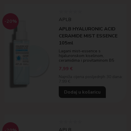
APLB
-20%
APLB HYALURONIC ACID
CERAMIDE MIST ESSENCE
105ml
Lagani mist–essence s
hijaluronskom kiselinom,
ceramidima i provitaminom B5
7,99
€
Najniža cijena posljednjih 30 dana:
7.99 €
Dodaj u košaricu
APLB
-20%