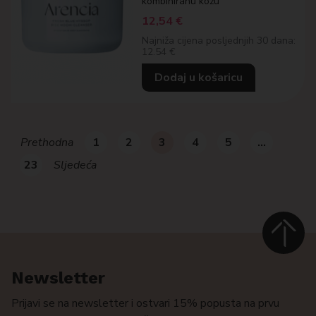
kombiniranu kožu
12,54
€
Najniža cijena posljednjih 30 dana:
12.54 €
Dodaj u košaricu
Prethodna
1
2
3
4
5
…
23
Sljedeća
Newsletter
Prijavi se na newsletter i ostvari 15% popusta na prvu