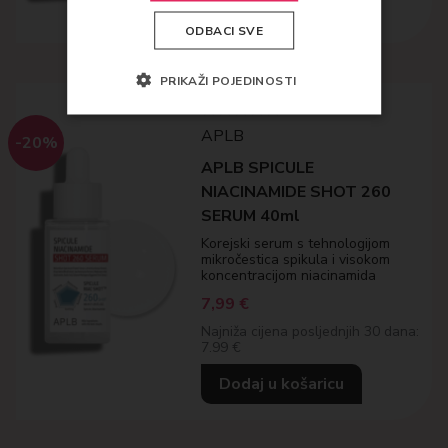
Dodaj u košaricu
ODBACI SVE
PRIKAŽI POJEDINOSTI
APLB
-20%
APLB SPICULE
NIACINAMIDE SHOT 260
SERUM 40ml
Korejski serum s tehnologijom
mikročestica spikula i visokom
koncentracijom niacinamida
7,99
€
Najniža cijena posljednjih 30 dana:
7.99 €
Dodaj u košaricu