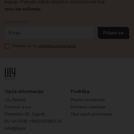
kupnju. Ponuda vrijedi isključivo za proizvode koji
nisu na sniženju.
Unesite email*
Slažem se sa
uvjetima poslovanja
Opće informacije
Podrška
Lily Beauty
Pravila privatnosti
Festinus d.o.o.
Dostava i plaćanje
Petrinjska 45, Zagreb
Opći uvjeti poslovanja
EU VAT/OIB: HR00762960135
Info@lily.hr