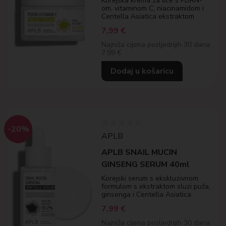
Korejska krema za lice s PDRN-
om, vitaminom C, niacinamidom i
Centella Asiatica ekstraktom
7,99
€
Najniža cijena posljednjih 30 dana:
7.99 €
Dodaj u košaricu
-20%
APLB
APLB SNAIL MUCIN
GINSENG SERUM 40ml
Korejski serum s ekskluzivnom
formulom s ekstraktom sluzi puža,
ginsenga i Centella Asiatica
7,99
€
Najniža cijena posljednjih 30 dana: