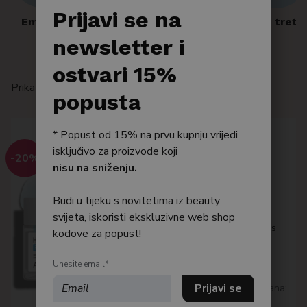
Po tipu kože
Prijavi se na
Emulzije
Hidratantne kreme
Maske i tretm
Bestseller
newsletter i
Njega tijela
ostvari 15%
Prikazujemo 29–42 od 309 rezultata
Njega kose
popusta
* Popust od 15% na prvu kupnju vrijedi
isključivo za proizvode koji
APLB
-20%
nisu na sniženju.
APLB HYALURONIC ACID
CERAMIDE HA B5 CREAM
Budi u tijeku s novitetima iz beauty
55ml
svijeta, iskoristi ekskluzivne web shop
Bogata korejska krema za lice s
kodove za popust!
hijaluronskom kiselinom,
ceramidima i provitaminom B5
Unesite email*
7,99
€
Najniža cijena posljednjih 30 dana:
7.99 €