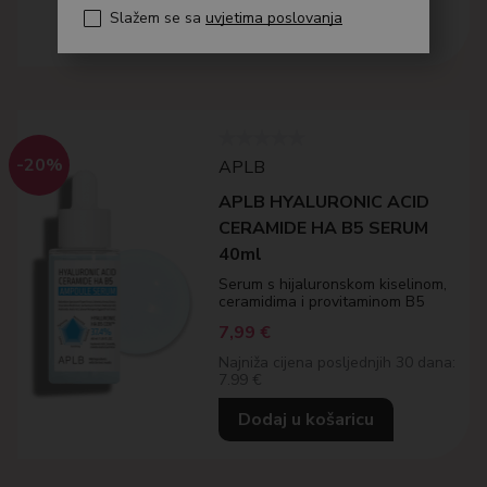
Slažem se sa
uvjetima poslovanja
Dodaj u košaricu
-20%
APLB
APLB HYALURONIC ACID
CERAMIDE HA B5 SERUM
40ml
Serum s hijaluronskom kiselinom,
ceramidima i provitaminom B5
7,99
€
Najniža cijena posljednjih 30 dana:
7.99 €
Dodaj u košaricu