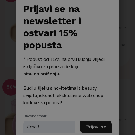
UNLEASHIA
Po tipu kože
Prijavi se na
Don’t Touch Glass Pink
Bestseller
newsletter i
Cushion SPF 50+ 23W
Tekuća podloga cushion pakiranje
Njega tijela
ostvari 15%
16,00
€
Njega kose
popusta
Najniža cijena posljednjih 30 dana:
16 €
Pročitaj više
* Popust od 15% na prvu kupnju vrijedi
isključivo za proizvode koji
nisu na sniženju.
-50%
Budi u tijeku s novitetima iz beauty
UNLEASHIA
svijeta, iskoristi ekskluzivne web shop
kodove za popust!
Don’t Touch Glass Pink
Cushion SPF 50+ 25N
Unesite email*
Tekuća podloga cushion pakiranje
16,00
€