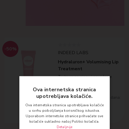
-50%
INDEED LABS
Hydraluron+ Volumising Lip
Treatment
Tretman za njegu i povećanje
volumena usnica
Ova internetska stranica
7,90
€
upotrebljava kolačiće.
Najniža cijena posljednjih 30 dana:
7.90 €
Ova internetska stranica upotrebljava kolačiće
u svrhu poboljšanja korisničkog iskustva.
Dodaj u košaricu
Uporabom internetske stranice prihvaćate sve
kolačiće sukladno našoj Politici kolačića.
Detaljnije