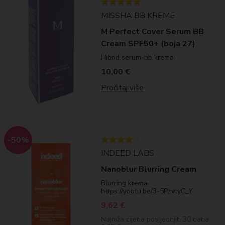
MISSHA BB KREME
M Perfect Cover Serum BB
Cream SPF50+ (boja 27)
Hibrid serum-bb krema
10,00
€
Pročitaj više
-50%
INDEED LABS
Nanoblur Blurring Cream
Blurring krema
https://youtu.be/3-5PzvtyC_Y
9,62
€
Najniža cijena posljednjih 30 dana: