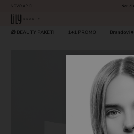
NOVO APLB
Naruči 
🎁 BEAUTY PAKETI
1+1 PROMO
Brandovi