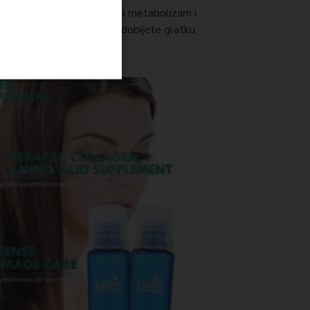
i keratin. Kolagen aktivira metabolizam i
 ga se obnovi, pomažući da dobijete glatku,
edno.