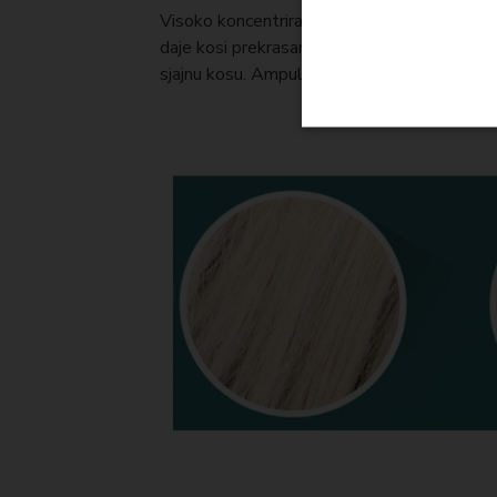
Visoko koncentrirana ampula za kosu savršen
daje kosi prekrasan prirodni sjaj. Keratin je
sjajnu kosu. Ampula ima djelovanje već nak