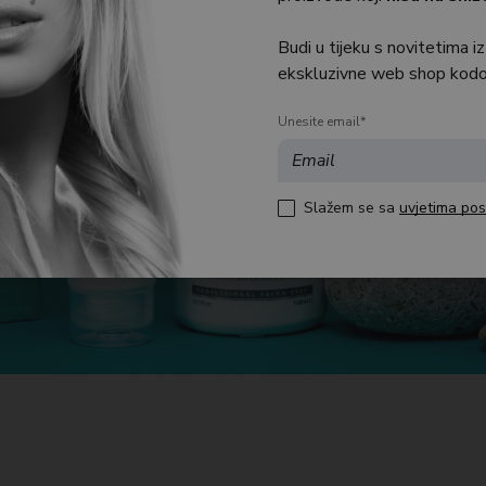
Budi u tijeku s novitetima iz
ekskluzivne web shop kodo
Unesite email*
Slažem se sa
uvjetima pos