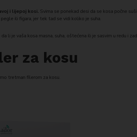
voj i lijepoj kosi.
Svima se ponekad desi da se kosa počne sušit
gle ili figara, jer tek tad se vidi koliko je suha.
a da li je vaša kosa masna, suha, oštećena ili je sasvim u redu i 
ler za kosu
amo tretman filerom za kosu.