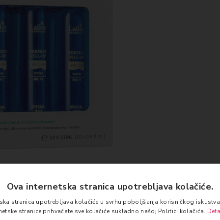
Ova internetska stranica upotrebljava kolačiće.
tska stranica upotrebljava kolačiće u svrhu poboljšanja korisničkog iskust
rnetske stranice prihvaćate sve kolačiće sukladno našoj Politici kolačića.
Deta