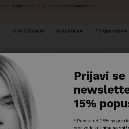
radnim danom do 12 sati i primi svoj paket već naredni dan
Viral K-Beauty
Njega lica
Po tipu kože
Prijavi se
newslette
15% popu
* Popust od 15% na prvu kupn
proizvode koji
nisu na sniž