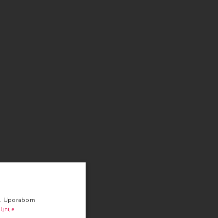
va. Uporabom
ljnije