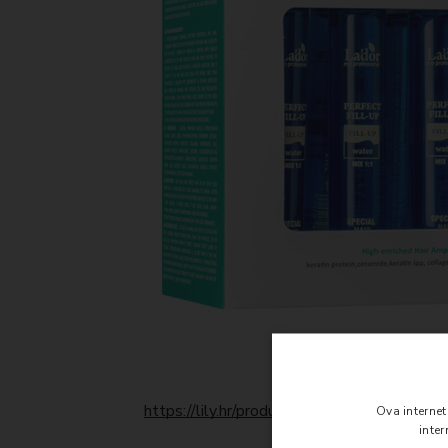
https://lily.hr/product/perfect-hair-fill-up/
Ova interne
inte