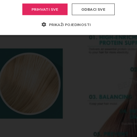
a je za pomlađivanje suhe i oštećene kose. Sadrži svilu, kolagen 
PRIHVATI SVE
ODBACI SVE
 prirodni protein koji se već nalazi u kosi. Ovaj tretman pomaže da
on prve upotrebe. Preporučamo korištenje jednom do dva puta tj
PRIKAŽI POJEDINOSTI