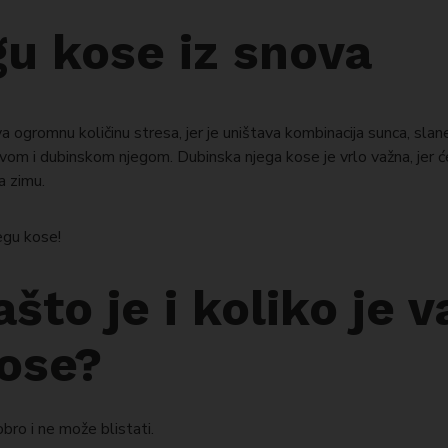
gu kose iz snova
a ogromnu količinu stresa, jer je uništava kombinacija sunca, slan
m i dubinskom njegom. Dubinska njega kose je vrlo važna, jer će
a zimu.
egu kose!
ašto je i koliko je 
kose?
bro i ne može blistati.