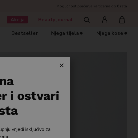
Mogućnost plaćanja karticama do 6 rata
Traziti
Akcija
Beauty journal
Bestseller
Njega tijela
Njega kose
 na
r i ostvari
sta
ju vrijedi isključivo za
enju.