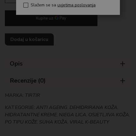
Slažem se sa
uvjetima poslovanja
Dodaj u košaricu
Opis
Recenzije (0)
MARKA:
TIRTIR
KATEGORIJE:
ANTI AGEING
,
DEHIDRIRANA KOŽA
,
HIDRATANTNE KREME
,
NJEGA LICA
,
OSJETLJIVA KOŽA
,
PO TIPU KOŽE
,
SUHA KOŽA
,
VIRAL K-BEAUTY