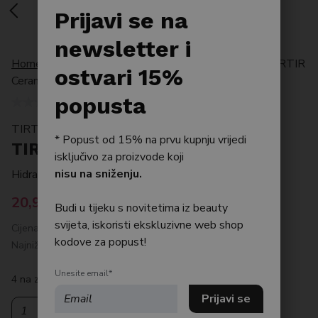
Po tipu kože
Prijavi se na
Bestseller
newsletter i
Home
/
Proizvodi
/
Po tipu kože
/
Anti ageing
/
TIRTIR
Njega tijela
ostvari 15%
Ceramic Cream 50ml
Njega kose
popusta
TIRTIR
* Popust od 15% na prvu kupnju vrijedi
TIRTIR Ceramic Cream 50ml
isključivo za proizvode koji
nisu na sniženju.
Hidratantna krema s ceramidima za suhu kožu
20,92
€
Budi u tijeku s novitetima iz beauty
svijeta, iskoristi ekskluzivne web shop
Cijena prije popusta: 27.90 €
kodove za popust!
Najniža cijena posljednjih 30 dana: 20,92 €
Unesite email*
4 na zalihi
TIRTIR Ceramic Cream 50ml količina