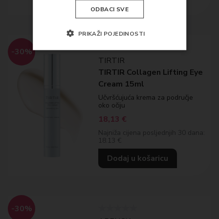
ODBACI SVE
PRIKAŽI POJEDINOSTI
-30%
TIRTIR
TIRTIR Collagen Lifting Eye
Cream 15ml
Učvršćujuća krema za područje
oko očiju
18,13
€
Najniža cijena posljednjih 30 dana:
18.13 €
Dodaj u košaricu
-30%