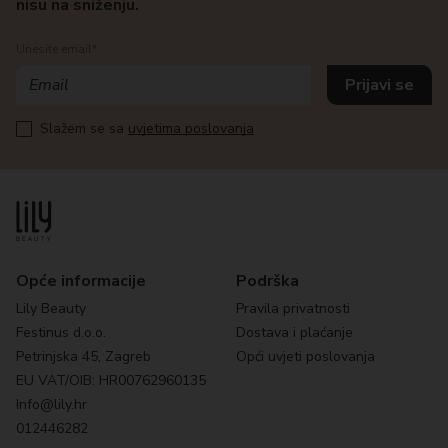
nisu na sniženju.
Unesite email*
Slažem se sa
uvjetima poslovanja
Opće informacije
Podrška
Lily Beauty
Pravila privatnosti
Festinus d.o.o.
Dostava i plaćanje
Petrinjska 45, Zagreb
Opći uvjeti poslovanja
EU VAT/OIB: HR00762960135
Info@lily.hr
012446282