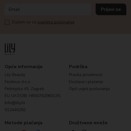
Slažem se sa
uvjetima poslovanja
Opće informacije
Podrška
Lily Beauty
Pravila privatnosti
Festinus d.o.o.
Dostava i plaćanje
Petrinjska 45, Zagreb
Opći uvjeti poslovanja
EU VAT/OIB: HR00762960135
Info@lily.hr
012446282
Metode plaćanja
Društvene mreže