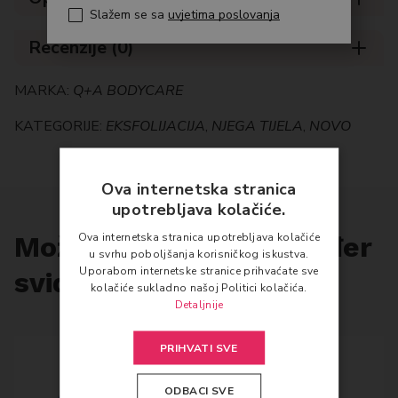
Slažem se sa
uvjetima poslovanja
Recenzije (0)
MARKA:
Q+A BODYCARE
KATEGORIJE:
EKSFOLIJACIJA
,
NJEGA TIJELA
,
NOVO
Ova internetska stranica
upotrebljava kolačiće.
Ova internetska stranica upotrebljava kolačiće
Možda će vam se također
u svrhu poboljšanja korisničkog iskustva.
Uporabom internetske stranice prihvaćate sve
svidjeti…
kolačiće sukladno našoj Politici kolačića.
Detaljnije
PRIHVATI SVE
ODBACI SVE
Q+A BODYCARE