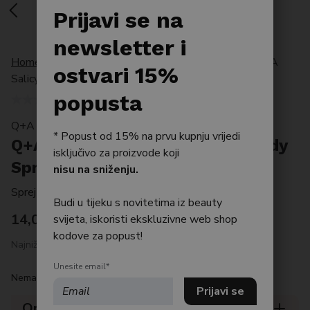
Po tipu kože
Prijavi se na
Bestseller
newsletter i
Home
/
Proizvodi
/
Njega tijela
/
Eksfolijacija
/
Q+A
Njega tijela
ostvari 15%
Salicylic Acid Clarifying Body Spray 150ml
Njega kose
popusta
Q+A BODYCARE
* Popust od 15% na prvu kupnju vrijedi
Q+A Salicylic Acid Clarifying Body
isključivo za proizvode koji
Spray 150ml
nisu na sniženju.
Sprej za tijelo s BHA kiselinom
Budi u tijeku s novitetima iz beauty
14,00
€
svijeta, iskoristi ekskluzivne web shop
kodove za popust!
Najniža cijena posljednjih 30 dana: 14 €
Unesite email*
Nema na zalihi
Opis