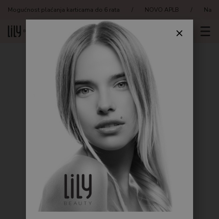
Mogućnost plaćanja karticama do 6 rata
/
NOVO APLB
/
Naruč
Traziti
Beauty journal
Akcija
🎁 BEAUTY PAKETI
1+1 PROMO
Brandovi
Viral K-Beauty
Njega lica