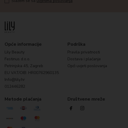
Slažem se sa
uvjetima poslovanja
Opće informacije
Podrška
Lily Beauty
Pravila privatnosti
Festinus d.o.o.
Dostava i plaćanje
Petrinjska 45, Zagreb
Opći uvjeti poslovanja
EU VAT/OIB: HR00762960135
Info@lily.hr
012446282
Metode plaćanja
Društvene mreže