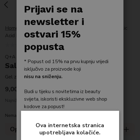
Po tipu kože
Prijavi se na
Bestseller
newsletter i
Home
/
Proizvodi
/
Njega tijela
/
Tuširanje
/
Salicylic
Njega tijela
ostvari 15%
Acid Body Wash
Njega kose
popusta
Q+A BODYCARE
* Popust od 15% na prvu kupnju vrijedi
Salicylic Acid Body Wash
isključivo za proizvode koji
nisu na sniženju.
Gel za tuširanje salicilna kiselina
9,00
€
Budi u tijeku s novitetima iz beauty
svijeta, iskoristi ekskluzivne web shop
Najniža cijena posljednjih 30 dana: 9 €
kodove za popust!
Nema na zalihi
Unesite email*
Ova internetska stranica
Opis
upotrebljava kolačiće.