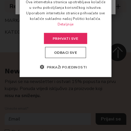
Ova internetska stranica upotrebljava kolačiće
Slažem se sa
uvjetima poslovanja
Recenzije (0)
u svrhu poboljšanja korisničkog iskustva.
Uporabom internetske stranice prihvaćate sve
kolačiće sukladno našoj Politici kolačića.
MARKA:
Q+A BODYCARE
Detaljnije
KATEGORIJE:
NJEGA TIJELA
,
TUŠIRANJE
PRIHVATI SVE
ODBACI SVE
PRIKAŽI POJEDINOSTI
Newsletter
Prijavi se na newsletter i ostvari 15% popusta na prvu
kupnju. Ponuda vrijedi isključivo za proizvode koji
nisu na sniženju.
Unesite email*