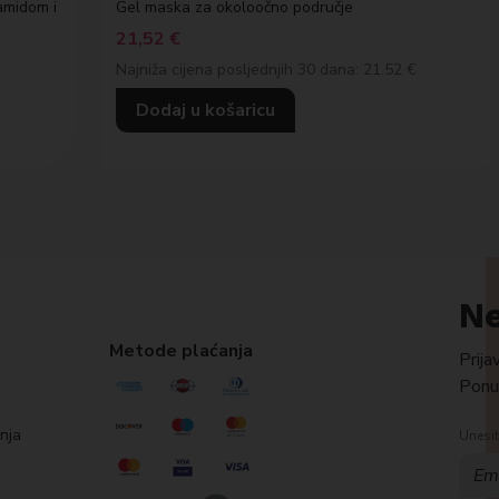
amidom i
Gel maska za okoloočno područje
21,52
€
Najniža cijena posljednjih 30 dana: 21.52 €
Dodaj u košaricu
Ne
Metode plaćanja
Prija
Ponud
anja
Unesit