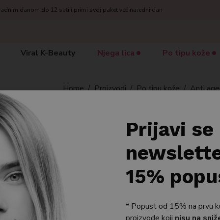
radnim danom do 12 sati i primi svoj paket već naredni dan
Viral K-Beauty
Njega lica
Po tipu kože
Home
/
Proizvodi
/
Po tipu kože
/
Anti age
MEDI-PEEL
Prijavi se
Medi-Peel Peptide 9
newslette
Pro
15% popu
Gel flasteri za područje oko očiju
19,92
€
* Popust od 15% na prvu kupn
Cijena prije popusta: 24.90 €
proizvode koji
nisu na sniž