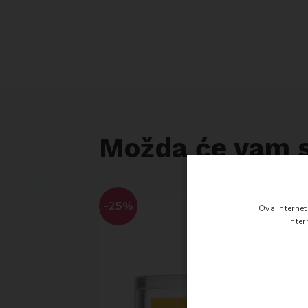
Možda će vam s
-25%
Ova interne
inte