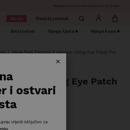
Mogućnost plaćanja karticama do 6 rata
Traziti
Akcija
Beauty journal
Bestseller
Njega tijela
Njega kose
ing
/
Medi-Peel Peptide 9 Volume Lifting Eye Patch Pro
 na
 Volume Lifting Eye Patch
r i ostvari
sta
ju vrijedi isključivo za
enju.