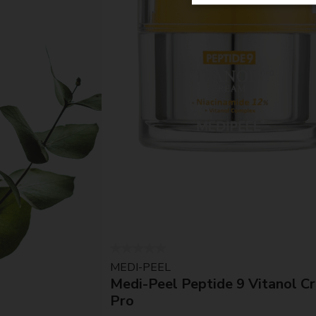
MEDI-PEEL
Medi-Peel Peptide 9 Vitanol C
Pro