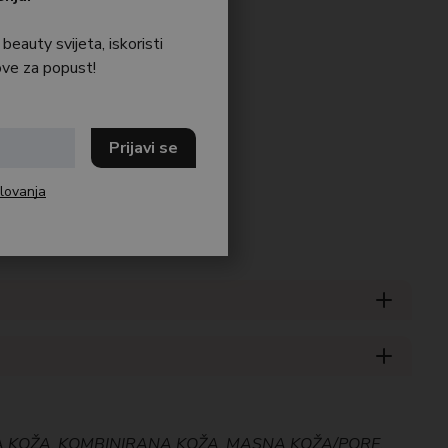
 beauty svijeta, iskoristi
ve za popust!
lovanja
A KOŽA
,
KOMBINIRANA KOŽA
,
MASNA KOŽA/PORE
,