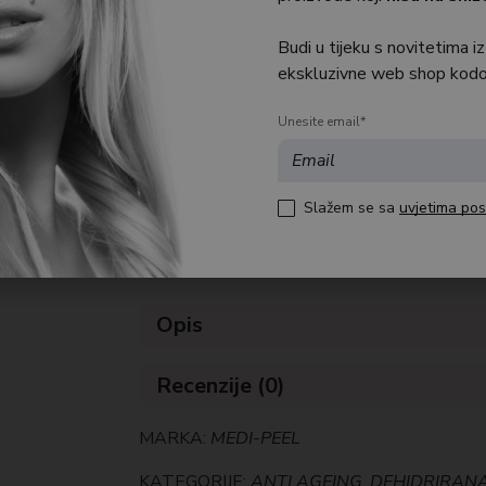
Najniža cijena posljednjih 30 dana: 19,92 €
Budi u tijeku s novitetima iz
ekskluzivne web shop kodo
1 na zalihi
Unesite email*
Slažem se sa
uvjetima pos
Dodaj u košaricu
Opis
Recenzije (0)
MARKA:
MEDI-PEEL
KATEGORIJE:
ANTI AGEING
,
DEHIDRIRAN