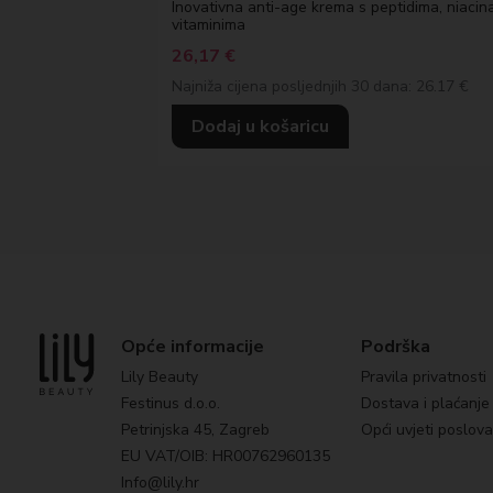
Inovativna anti-age krema s peptidima, niacin
vitaminima
26,17
€
Najniža cijena posljednjih 30 dana: 26.17 €
Dodaj u košaricu
Opće informacije
Podrška
Lily Beauty
Pravila privatnosti
Festinus d.o.o.
Dostava i plaćanje
Petrinjska 45, Zagreb
Opći uvjeti poslov
EU VAT/OIB: HR00762960135
Info@lily.hr