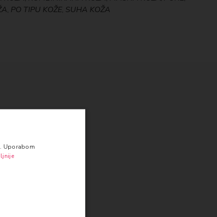
ŽA
,
PO TIPU KOŽE
,
SUHA KOŽA
va. Uporabom
ljnije