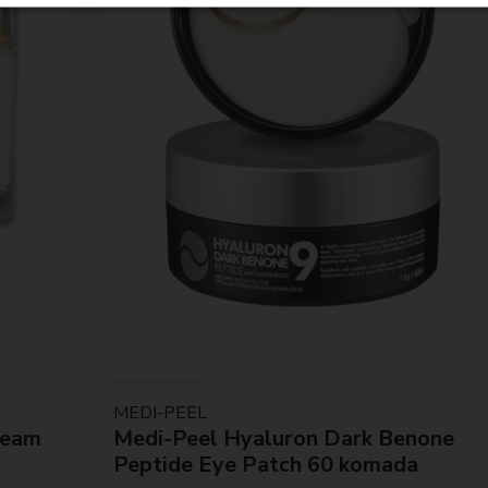
MEDI-PEEL
ream
Medi-Peel Hyaluron Dark Benone
Peptide Eye Patch 60 komada