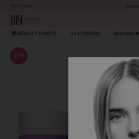
NOVO APLB
Naruči 
🎁 BEAUTY PAKETI
1+1 PROMO
Brandovi
-20%