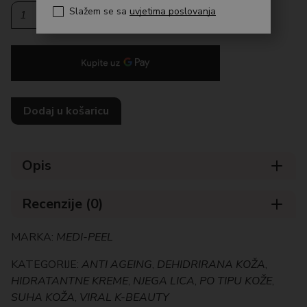
Medi-Peel Collagen Naite Thread Neck Cream Premium količina
Slažem se sa
uvjetima poslovanja
Dodaj u košaricu
Opis
Recenzije (0)
MARKA:
MEDI-PEEL
KATEGORIJE:
ANTI AGEING
,
DEHIDRIRANA KOŽA
,
HIDRATANTNE KREME
,
NJEGA LICA
,
PO TIPU KOŽE
,
SUHA KOŽA
,
VIRAL K-BEAUTY