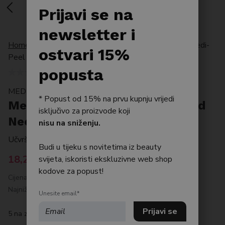
Po tipu kože
Prijavi se na
Bestseller
newsletter i
Home
/
Proizvodi
/
Po tipu kože
/
Anti ageing
/
Medi-
Njega tijela
ostvari 15%
Peel Collagen Naite Thread Neck Cream Premium
Njega kose
popusta
MEDI-PEEL
* Popust od 15% na prvu kupnju vrijedi
Medi-Peel Collagen Naite Thread
isključivo za proizvode koji
Neck Cream Premium
nisu na sniženju.
Učvršćujuća krema za vrat i dekolte
Budi u tijeku s novitetima iz beauty
18,20
€
svijeta, iskoristi ekskluzivne web shop
kodove za popust!
Cijena prije popusta: 26 €
Najniža cijena posljednjih 30 dana: 18,20 €
Unesite email*
5 na zalihi