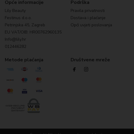
Opće informacije
Podrška
Lily Beauty
Pravila privatnosti
Festinus d.o.o.
Dostava i plaćanje
Petrinjska 45, Zagreb
Opći uvjeti poslovanja
EU VAT/OIB: HR00762960135
Info@lily.hr
012446282
Metode plaćanja
Društvene mreže