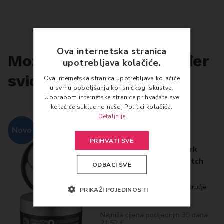
Ova internetska stranica
Možda će vam se također
upotrebljava kolačiće.
svidjeti…
Ova internetska stranica upotrebljava kolačiće
u svrhu poboljšanja korisničkog iskustva.
Uporabom internetske stranice prihvaćate sve
kolačiće sukladno našoj Politici kolačića.
Detaljnije
-20%
Novo
MEDI-PEEL
PRIHVATI SVE
Medi-Peel Hyaluron Dark
Benone Peptide Eye Patch
ODBACI SVE
60 komada
Gel maska za okoloočno područje
PRIKAŽI POJEDINOSTI
21,52
€
Najniža cijena posljednjih 30 dana:
21.52 €