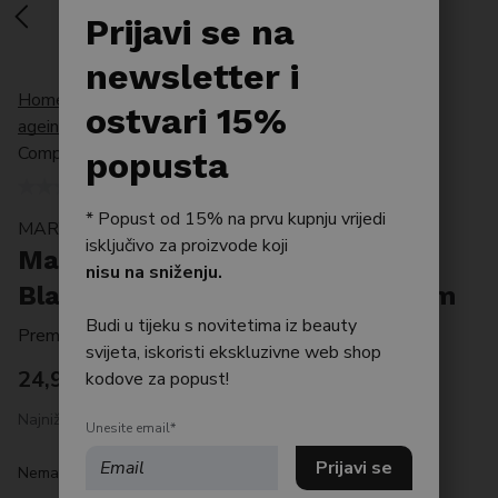
Po tipu kože
Prijavi se na
Bestseller
newsletter i
Home
/
Proizvodi
/
Po tipu kože
/
Anti
Njega tijela
ostvari 15%
ageing
/
Mary&May Premium Idebenon Blackberry
Complex Mask 30kom
Njega kose
popusta
* Popust od 15% na prvu kupnju vrijedi
MARY & MAY
isključivo za proizvode koji
Mary&May Premium Idebenon
nisu na sniženju.
Blackberry Complex Mask 30kom
Budi u tijeku s novitetima iz beauty
Premium maska za lice 30 komada
svijeta, iskoristi ekskluzivne web shop
24,90
€
kodove za popust!
Najniža cijena posljednjih 30 dana: 24.90 €
Unesite email*
Nema na zalihi