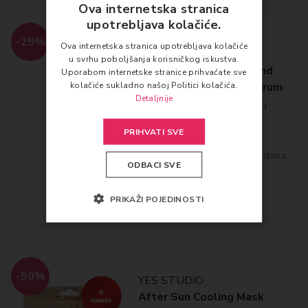
Ova internetska stranica
upotrebljava kolačiće.
-25%
Ova internetska stranica upotrebljava kolačiće
MARY & MAY
u svrhu poboljšanja korisničkog iskustva.
Mary&May Idebenone and
Uporabom internetske stranice prihvaćate sve
kolačiće sukladno našoj Politici kolačića.
Blackberry Complex Serum
Detaljnije
Antioksidativni serum za sjaj i
zaglađivanje kože lica
PRIHVATI SVE
14,92
€
Najniža cijena posljednjih 30 dana:
ODBACI SVE
14.92 €
Dodaj u košaricu
PRIKAŽI POJEDINOSTI
-50%
YES STUDIO
After Sun Cooling Mask