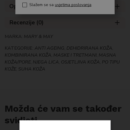
Slažem se sa
uvjetima poslovanja
Opis
Recenzije (0)
MARKA:
MARY & MAY
KATEGORIJE:
ANTI AGEING
,
DEHIDRIRANA KOŽA
,
KOMBINIRANA KOŽA
,
MASKE I TRETMANI
,
MASNA
KOŽA/PORE
,
NJEGA LICA
,
OSJETLJIVA KOŽA
,
PO TIPU
KOŽE
,
SUHA KOŽA
Možda će vam se također
svidjeti…