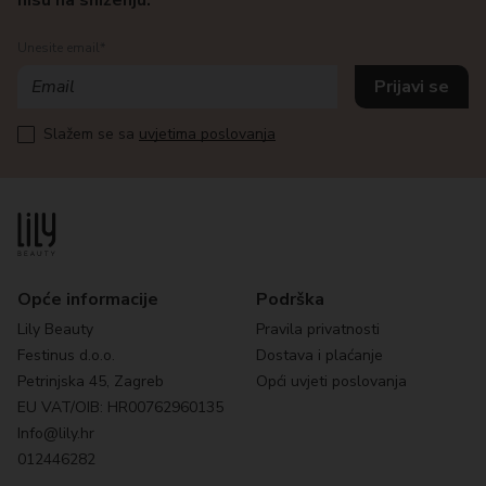
nisu na sniženju.
Unesite email*
Slažem se sa
uvjetima poslovanja
Opće informacije
Podrška
Lily Beauty
Pravila privatnosti
Festinus d.o.o.
Dostava i plaćanje
Petrinjska 45, Zagreb
Opći uvjeti poslovanja
EU VAT/OIB: HR00762960135
Info@lily.hr
012446282