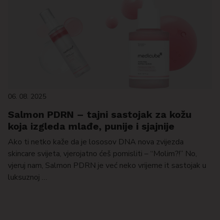
06. 08. 2025
Salmon PDRN – tajni sastojak za kožu
koja izgleda mlađe, punije i sjajnije
Ako ti netko kaže da je lososov DNA nova zvijezda
skincare svijeta, vjerojatno ćeš pomisliti – “Molim?!” No,
vjeruj nam, Salmon PDRN je već neko vrijeme it sastojak u
luksuznoj …