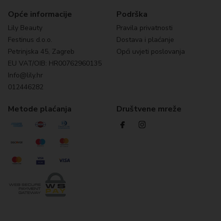
Opće informacije
Podrška
Lily Beauty
Pravila privatnosti
Festinus d.o.o.
Dostava i plaćanje
Petrinjska 45, Zagreb
Opći uvjeti poslovanja
EU VAT/OIB: HR00762960135
Info@lily.hr
012446282
Metode plaćanja
Društvene mreže