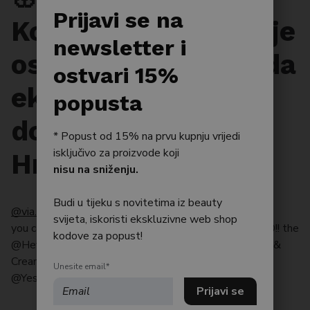
Po tipu kože
Prijavi se na
Korejski brend koji je
Bestseller
newsletter i
osvojio svijet — sada
Njega tijela
ostvari 15%
ekskluzivno
Njega kose
popusta
dostupan u
* Popust od 15% na prvu kupnju vrijedi
isključivo za proizvode koji
Hrvatskoj na Lily.hr
nisu na sniženju.
Budi u tijeku s novitetima iz beauty
@via..li
svijeta, iskoristi ekskluzivne web shop
you can never go wrong with salmon sperm 🍣 ALSOO!! the
kodove za popust!
@Heveblue Cosmetics Salmon Caring Centella Toner &
Cream are 40% off from June 10-17th and use my
Unesite email*
@YesStyle code VIAHB12 for 12% off !