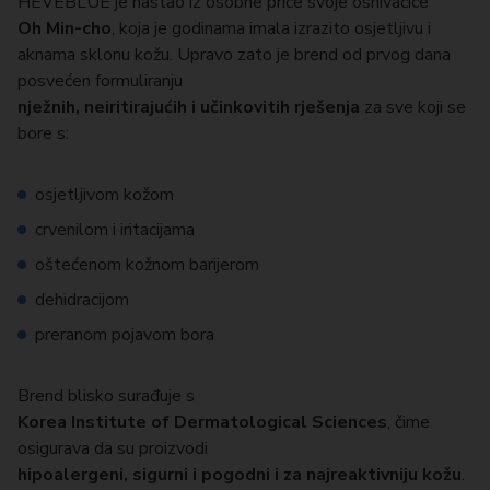
HEVEBLUE je nastao iz osobne priče svoje osnivačice
Oh Min-cho
, koja je godinama imala izrazito osjetljivu i
aknama sklonu kožu. Upravo zato je brend od prvog dana
posvećen formuliranju
nježnih, neiritirajućih i učinkovitih rješenja
za sve koji se
bore s:
osjetljivom kožom
crvenilom i iritacijama
oštećenom kožnom barijerom
dehidracijom
preranom pojavom bora
Brend blisko surađuje s
Korea Institute of Dermatological Sciences
, čime
osigurava da su proizvodi
hipoalergeni, sigurni i pogodni i za najreaktivniju kožu
.