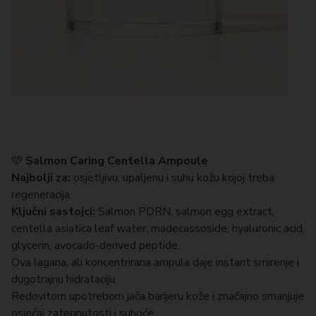
🩵
Salmon Caring Centella Ampoule
Najbolji za:
osjetljivu, upaljenu i suhu kožu kojoj treba
regeneracija.
Ključni sastojci:
Salmon PDRN, salmon egg extract,
centella asiatica leaf water, madecassoside, hyaluronic acid,
glycerin, avocado-derived peptide.
Ova lagana, ali koncentrirana ampula daje instant smirenje i
dugotrajnu hidrataciju.
Redovitom upotrebom jača barijeru kože i značajno smanjuje
osjećaj zategnutosti i suhoće.