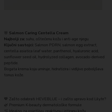
🌸
Salmon Caring Centella Cream
Najbolji za:
suhu, oštećenu kožu i anti-age njegu.
Ključni sastojci:
Salmon PDRN, salmon egg extract,
centella asiatica leaf water, panthenol, hyaluronic acid,
sunflower seed oil, hydrolyzed collagen, avocado-derived
peptide.
Bogata krema koja umiruje, hidratizira i vidljivo poboljšava
tonus kože.
💙 Zašto odabrati HEVEBLUE – i zašto upravo kod Lily.hr?
🌿 Premium K-beauty dermatološke formule
🫧 Idealno za osjetljivu, reaktivnu i iritiranu kožu