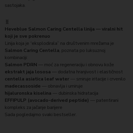
sastojaka.
🧬
Heveblue Salmon Caring Centella linija — viralni hit
koji je sve pokrenuo
Linija koja je “eksplodirala” na društvenim mrežama je
Salmon Caring Centella
, poznata po luksuznoj
kombinaciji:
Salmon PDRN
— moć za regeneraciju i obnovu kože
ekstrakt jaja lososa
— dodatna hranjivost i elastičnost
centella asiatica leaf water
— smiruje iritacije i crvenilo
madecassoside
— obnavlja i umiruje
hijaluronska kiselina
— dubinska hidratacija
EFFIPULP (avocado-derived peptide)
— patentirani
kompleks za jačanje barijere
Sada pogledajmo svaki bestseller.