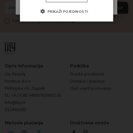
Slažem se sa
uvjetima poslovanja
PRIKAŽI POJEDINOSTI
Slažem se sa
uvjetima poslovanja
Opće informacije
Podrška
Lily Beauty
Pravila privatnosti
Festinus d.o.o.
Dostava i plaćanje
Petrinjska 45, Zagreb
Opći uvjeti poslovanja
EU VAT/OIB: HR00762960135
Info@lily.hr
012446282
Metode plaćanja
Društvene mreže